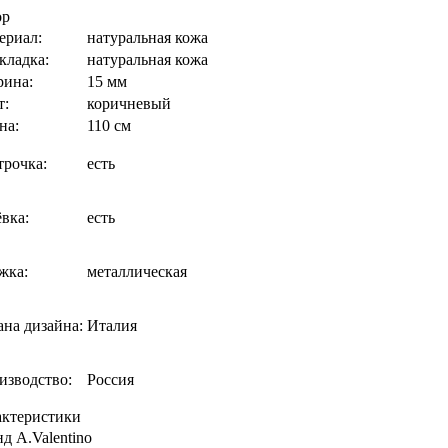
ор
ериал:
натуральная кожа
кладка:
натуральная кожа
ина:
15 мм
т:
коричневый
на:
110 см
трочка:
есть
вка:
есть
жка:
металлическая
ана дизайна:
Италия
изводство:
Россия
актеристики
нд
A.Valentino