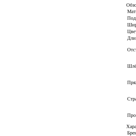
Обз
Мат
Под
Шир
Цве
Дли
Отс
Шлё
Пря
Стр
Про
Хар
Бре