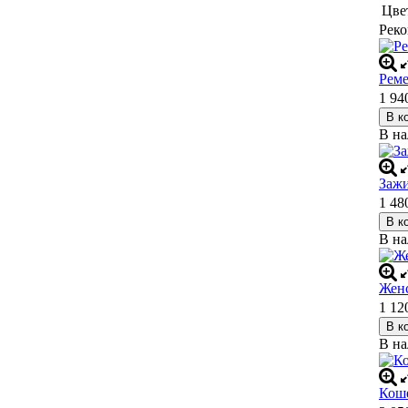
Цве
Реко
Реме
1 94
В к
В н
Зажи
1 48
В к
В н
Женс
1 12
В к
В н
Коше